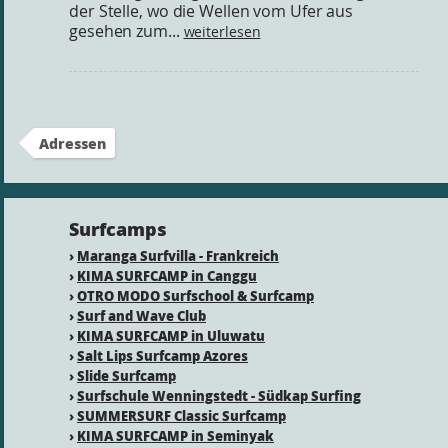
der Stelle, wo die Wellen vom Ufer aus
gesehen zum...
weiterlesen
Adressen
Surfcamps
›
Maranga Surfvilla - Frankreich
›
KIMA SURFCAMP in Canggu
›
OTRO MODO Surfschool & Surfcamp
›
Surf and Wave Club
›
KIMA SURFCAMP in Uluwatu
›
Salt Lips Surfcamp Azores
›
Slide Surfcamp
›
Surfschule Wenningstedt - Südkap Surfing
›
SUMMERSURF Classic Surfcamp
›
KIMA SURFCAMP in Seminyak