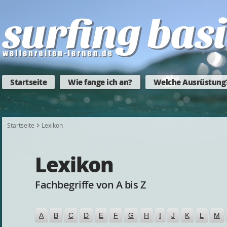
Startseite
Wie fange ich an?
Welche Ausrüstung
Startseite
Lexikon
Lexikon
Fachbegriffe von A bis Z
A
B
C
D
E
F
G
H
I
J
K
L
M