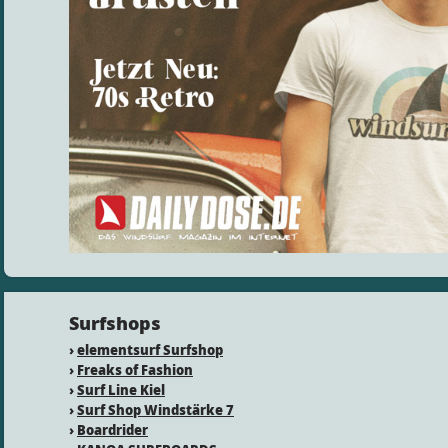
Surfshops
›
elementsurf Surfshop
›
Freaks of Fashion
›
Surf Line Kiel
›
Surf Shop Windstärke 7
›
Boardrider