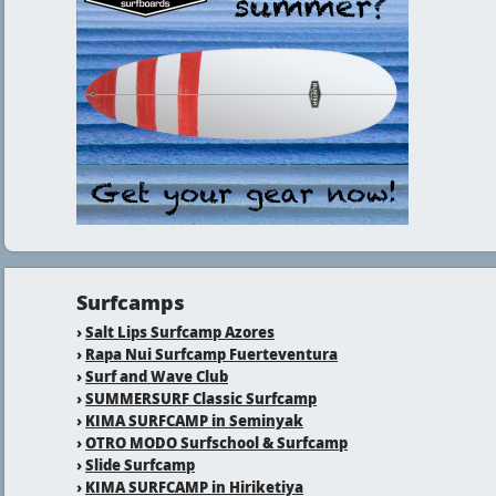
Surfcamps
›
Salt Lips Surfcamp Azores
›
Rapa Nui Surfcamp Fuerteventura
›
Surf and Wave Club
›
SUMMERSURF Classic Surfcamp
›
KIMA SURFCAMP in Seminyak
›
OTRO MODO Surfschool & Surfcamp
›
Slide Surfcamp
›
KIMA SURFCAMP in Hiriketiya