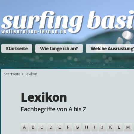
Startseite
Wie fange ich an?
Welche Ausrüstung
Startseite
Lexikon
Lexikon
Fachbegriffe von A bis Z
A
B
C
D
E
F
G
H
I
J
K
L
M