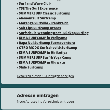
›
Surf and Wave Club
›
TSE The Surf Experience
›
SUMMERSURF Classic Surfcamp
›
elementsurf Surfcamp
›
Maranga Surfvilla - Frankreich
›
Salt Lips Surfcamp Azores
›
Surfschule Wenningstedt - Südkap Surfing
›
KIMA SURFCAMP in Weligama
›
Rapa Nui Surfcamp Fuerteventura
›
OTRO MODO Surfschool & Surfcamp
›
KIMA SURFCAMP in Hiriketiya
›
SUMMERSURF Surf & Yoga Camp
›
KIMA SURFCAMP in Uluwatu
›
Slide Surfcamp
Details zu diesen 16 Einträgen anzeigen
Adresse eintragen
Neue Adresse ins Verzeichnis eintragen