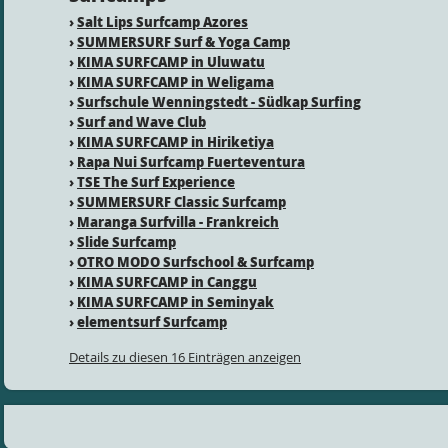
›
Salt Lips Surfcamp Azores
›
SUMMERSURF Surf & Yoga Camp
›
KIMA SURFCAMP in Uluwatu
›
KIMA SURFCAMP in Weligama
›
Surfschule Wenningstedt - Südkap Surfing
›
Surf and Wave Club
›
KIMA SURFCAMP in Hiriketiya
›
Rapa Nui Surfcamp Fuerteventura
›
TSE The Surf Experience
›
SUMMERSURF Classic Surfcamp
›
Maranga Surfvilla - Frankreich
›
Slide Surfcamp
›
OTRO MODO Surfschool & Surfcamp
›
KIMA SURFCAMP in Canggu
›
KIMA SURFCAMP in Seminyak
›
elementsurf Surfcamp
Details zu diesen 16 Einträgen anzeigen