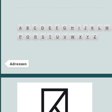
A
B
C
D
E
F
G
H
I
J
K
L
M
P
Q
R
S
T
U
V
W
X
Y
Z
Adressen