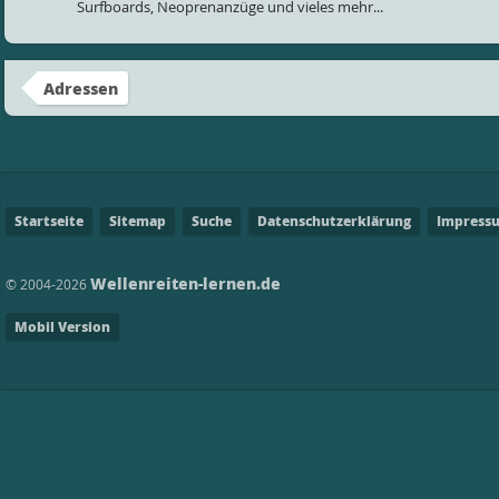
Surfboards, Neoprenanzüge und vieles mehr...
Adressen
Startseite
Sitemap
Suche
Datenschutzerklärung
Impress
Wellenreiten-lernen.de
© 2004-2026
Mobil Version