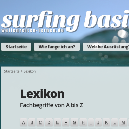
Startseite
Wie fange ich an?
Welche Ausrüstung
Startseite
Lexikon
Lexikon
Fachbegriffe von A bis Z
A
B
C
D
E
F
G
H
I
J
K
L
M