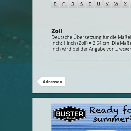
P
Q
R
S
T
U
V
W
X
Zoll
Deutsche Übersetzung für die Maßei
Inch: 1 Inch (Zoll) = 2,54 cm. Die Maß
Inch wird bei der Angabe von...
weite
Adressen