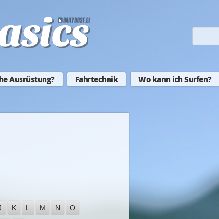
he Ausrüstung?
Fahrtechnik
Wo kann ich Surfen?
J
K
L
M
N
O