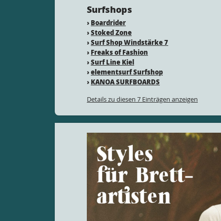
Surfshops
›
Boardrider
›
Stoked Zone
›
Surf Shop Windstärke 7
›
Freaks of Fashion
›
Surf Line Kiel
›
elementsurf Surfshop
›
KANOA SURFBOARDS
Details zu diesen 7 Einträgen anzeigen