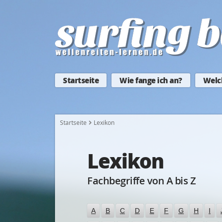
Startseite
Wie fange ich an?
Welc
Startseite
Lexikon
Lexikon
Fachbegriffe von A bis Z
A
B
C
D
E
F
G
H
I