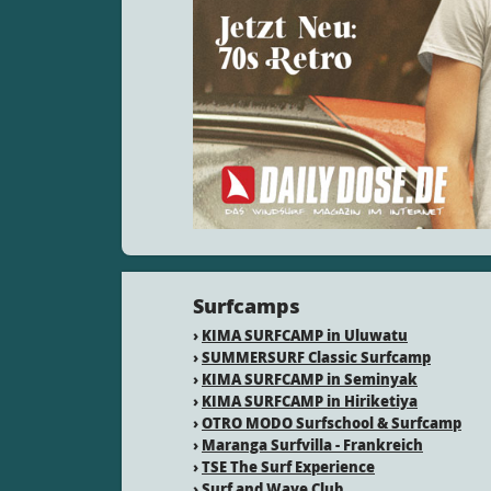
Surfcamps
›
KIMA SURFCAMP in Uluwatu
›
SUMMERSURF Classic Surfcamp
›
KIMA SURFCAMP in Seminyak
›
KIMA SURFCAMP in Hiriketiya
›
OTRO MODO Surfschool & Surfcamp
›
Maranga Surfvilla - Frankreich
›
TSE The Surf Experience
›
Surf and Wave Club