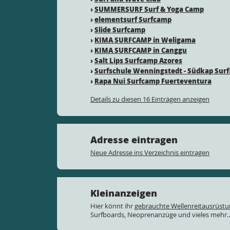
›
SUMMERSURF Surf & Yoga Camp
›
elementsurf Surfcamp
›
Slide Surfcamp
›
KIMA SURFCAMP in Weligama
›
KIMA SURFCAMP in Canggu
›
Salt Lips Surfcamp Azores
›
Surfschule Wenningstedt - Südkap Surf
›
Rapa Nui Surfcamp Fuerteventura
Details zu diesen 16 Einträgen anzeigen
Adresse eintragen
Neue Adresse ins Verzeichnis eintragen
Kleinanzeigen
Hier könnt ihr
gebrauchte Wellenreitausrüst
Surfboards, Neoprenanzüge und vieles mehr..