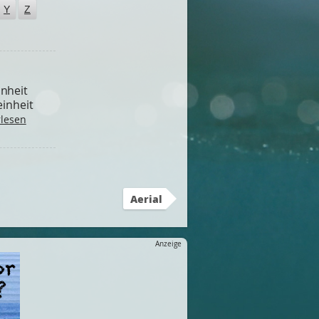
Y
Z
nheit
einheit
rlesen
Aerial
Anzeige