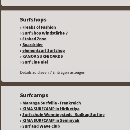
Surfshops
›
Freaks of Fashion
›
Surf Shop Windstärke 7
›
Stoked Zone
›
Boardrider
›
elementsurf Surfshop
›
KANOA SURFBOARDS
›
Surf Line Kiel
Details zu diesen 7 Einträgen anzeigen
Surfcamps
›
Maranga Surfvilla - Frankreich
›
KIMA SURFCAMP in Hiriketiya
›
Surfschule Wenningstedt - Südkap Surfing
›
KIMA SURFCAMP in Seminyak
›
Surf and Wave Club