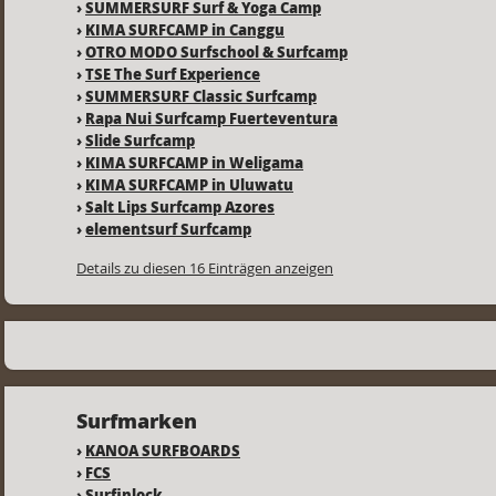
›
SUMMERSURF Surf & Yoga Camp
›
KIMA SURFCAMP in Canggu
›
OTRO MODO Surfschool & Surfcamp
›
TSE The Surf Experience
›
SUMMERSURF Classic Surfcamp
›
Rapa Nui Surfcamp Fuerteventura
›
Slide Surfcamp
›
KIMA SURFCAMP in Weligama
›
KIMA SURFCAMP in Uluwatu
›
Salt Lips Surfcamp Azores
›
elementsurf Surfcamp
Details zu diesen 16 Einträgen anzeigen
Surfmarken
›
KANOA SURFBOARDS
›
FCS
›
Surfinlock