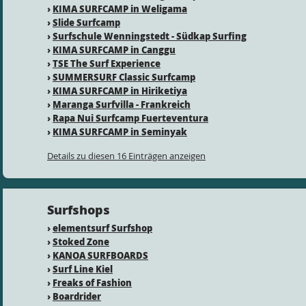
›
KIMA SURFCAMP in Weligama
›
Slide Surfcamp
›
Surfschule Wenningstedt - Südkap Surfing
›
KIMA SURFCAMP in Canggu
›
TSE The Surf Experience
›
SUMMERSURF Classic Surfcamp
›
KIMA SURFCAMP in Hiriketiya
›
Maranga Surfvilla - Frankreich
›
Rapa Nui Surfcamp Fuerteventura
›
KIMA SURFCAMP in Seminyak
Details zu diesen 16 Einträgen anzeigen
Surfshops
›
elementsurf Surfshop
›
Stoked Zone
›
KANOA SURFBOARDS
›
Surf Line Kiel
›
Freaks of Fashion
›
Boardrider