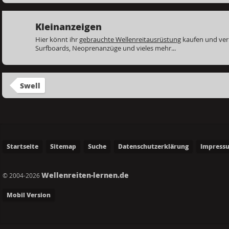
Kleinanzeigen
Hier könnt ihr
gebrauchte Wellenreitausrüstung
kaufen und ver
Surfboards, Neoprenanzüge und vieles mehr...
Swell
Startseite
Sitemap
Suche
Datenschutzerklärung
Impress
Wellenreiten-lernen.de
© 2004-2026
Mobil Version