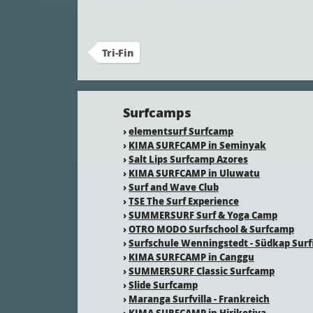
Tri-Fin
Surfcamps
›
elementsurf Surfcamp
›
KIMA SURFCAMP in Seminyak
›
Salt Lips Surfcamp Azores
›
KIMA SURFCAMP in Uluwatu
›
Surf and Wave Club
›
TSE The Surf Experience
›
SUMMERSURF Surf & Yoga Camp
›
OTRO MODO Surfschool & Surfcamp
›
Surfschule Wenningstedt - Südkap Surf
›
KIMA SURFCAMP in Canggu
›
SUMMERSURF Classic Surfcamp
›
Slide Surfcamp
›
Maranga Surfvilla - Frankreich
›
KIMA SURFCAMP in Hiriketiya