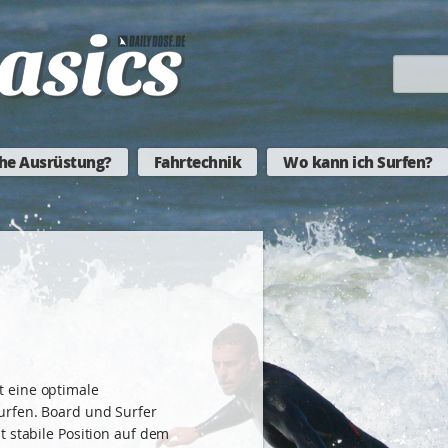
he Ausrüstung?
Fahrtechnik
Wo kann ich Surfen?
 eine optimale
urfen. Board und Surfer
t stabile Position auf dem