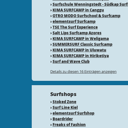
›
Surfschule Wenningstedt - Südkap Surf
›
KIMA SURFCAMP in Canggu
›
OTRO MODO Surfschool & Surfcamp
›
elementsurf Surfcamp
›
TSE The Surf Experience
›
Salt Lips Surfcamp Azores
›
KIMA SURFCAMP in Weligama
›
SUMMERSURF Classic Surfcamp
›
KIMA SURFCAMP in Uluwatu
›
KIMA SURFCAMP in Hiriketiya
›
Surf and Wave Club
Details zu diesen 16 Einträgen anzeigen
Surfshops
›
Stoked Zone
›
Surf Line Kiel
›
elementsurf Surfshop
›
Boardrider
›
Freaks of Fashion