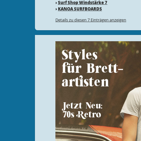
›
Surf Shop Windstärke 7
›
KANOA SURFBOARDS
Details zu diesen 7 Einträgen anzeigen