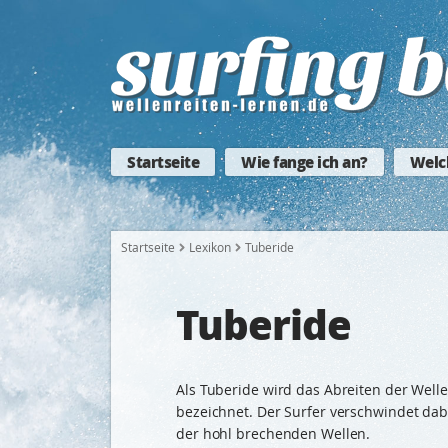
Startseite
Wie fange ich an?
Welc
Startseite
Lexikon
Tuberide
Tuberide
Als Tuberide wird das Abreiten der Well
bezeichnet. Der Surfer verschwindet dabe
der hohl brechenden Wellen.