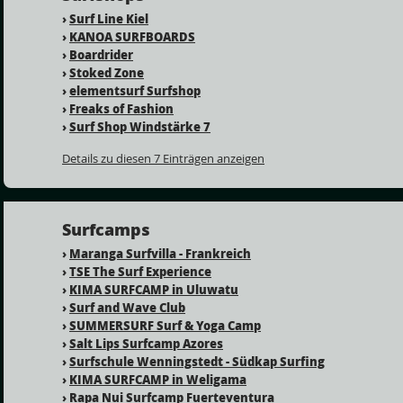
›
Surf Line Kiel
›
KANOA SURFBOARDS
›
Boardrider
›
Stoked Zone
›
elementsurf Surfshop
›
Freaks of Fashion
›
Surf Shop Windstärke 7
Details zu diesen 7 Einträgen anzeigen
Surfcamps
›
Maranga Surfvilla - Frankreich
›
TSE The Surf Experience
›
KIMA SURFCAMP in Uluwatu
›
Surf and Wave Club
›
SUMMERSURF Surf & Yoga Camp
›
Salt Lips Surfcamp Azores
›
Surfschule Wenningstedt - Südkap Surfing
›
KIMA SURFCAMP in Weligama
›
Rapa Nui Surfcamp Fuerteventura