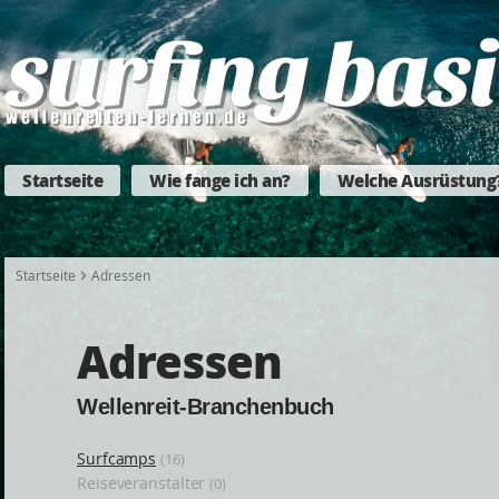
Startseite
Wie fange ich an?
Welche Ausrüstung
Startseite
Adressen
Adressen
Wellenreit-Branchenbuch
Surfcamps
(16)
Reiseveranstalter
(0)