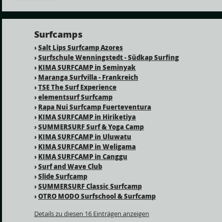
Surfcamps
›
Salt Lips Surfcamp Azores
›
Surfschule Wenningstedt - Südkap Surfing
›
KIMA SURFCAMP in Seminyak
›
Maranga Surfvilla - Frankreich
›
TSE The Surf Experience
›
elementsurf Surfcamp
›
Rapa Nui Surfcamp Fuerteventura
›
KIMA SURFCAMP in Hiriketiya
›
SUMMERSURF Surf & Yoga Camp
›
KIMA SURFCAMP in Uluwatu
›
KIMA SURFCAMP in Weligama
›
KIMA SURFCAMP in Canggu
›
Surf and Wave Club
›
Slide Surfcamp
›
SUMMERSURF Classic Surfcamp
›
OTRO MODO Surfschool & Surfcamp
Details zu diesen 16 Einträgen anzeigen