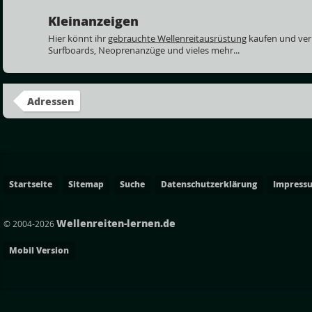
Kleinanzeigen
Hier könnt ihr
gebrauchte Wellenreitausrüstung
kaufen und ver
Surfboards, Neoprenanzüge und vieles mehr...
Adressen
Startseite
Sitemap
Suche
Datenschutzerklärung
Impress
Wellenreiten-lernen.de
© 2004-2026
Mobil Version