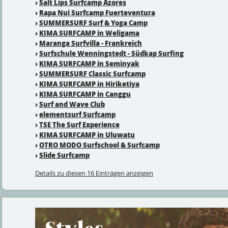
›
Salt Lips Surfcamp Azores
›
Rapa Nui Surfcamp Fuerteventura
›
SUMMERSURF Surf & Yoga Camp
›
KIMA SURFCAMP in Weligama
›
Maranga Surfvilla - Frankreich
›
Surfschule Wenningstedt - Südkap Surfing
›
KIMA SURFCAMP in Seminyak
›
SUMMERSURF Classic Surfcamp
›
KIMA SURFCAMP in Hiriketiya
›
KIMA SURFCAMP in Canggu
›
Surf and Wave Club
›
elementsurf Surfcamp
›
TSE The Surf Experience
›
KIMA SURFCAMP in Uluwatu
›
OTRO MODO Surfschool & Surfcamp
›
Slide Surfcamp
Details zu diesen 16 Einträgen anzeigen