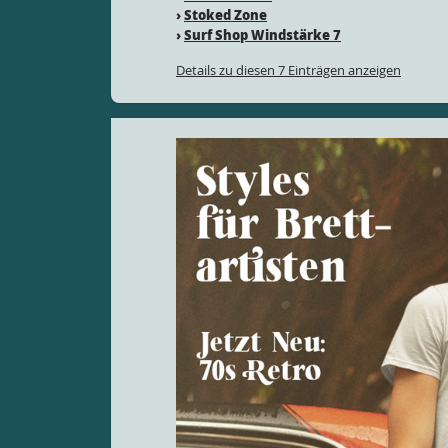
›
Stoked Zone
›
Surf Shop Windstärke 7
Details zu diesen 7 Einträgen anzeigen