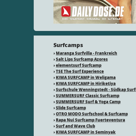
Surfcamps
›
Maranga Surfvilla - Frankreich
›
Salt Lips Surfcamp Azores
›
elementsurf Surfcamp
›
TSE The Surf Experience
›
KIMA SURFCAMP in Weligama
›
KIMA SURFCAMP in Hiriketiya
›
Surfschule Wenningstedt - Südkap Surf
›
SUMMERSURF Classic Surfcamp
›
SUMMERSURF Surf & Yoga Camp
›
Slide Surfcamp
›
OTRO MODO Surfschool & Surfcamp
›
Rapa Nui Surfcamp Fuerteventura
›
Surf and Wave Club
›
KIMA SURFCAMP in Seminyak