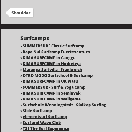
Shoulder
Surfcamps
›
SUMMERSURF Classic Surfcamp
›
Rapa Nui Surfcamp Fuerteventura
›
KIMA SURFCAMP in Canggu
›
KIMA SURFCAMP in Hiriketiya
›
Maranga Surfvilla - Frankreich
›
OTRO MODO Surfschool & Surfcamp
›
KIMA SURFCAMP in Uluwatu
›
SUMMERSURF Surf & Yoga Camp
›
KIMA SURFCAMP in Seminyak
›
KIMA SURFCAMP in Weligama
›
Surfschule Wenningstedt - Südkap Surfing
›
Slide Surfcamp
›
elementsurf Surfcamp
›
Surf and Wave Club
›
TSE The Surf Experience