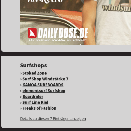
Surfshops
›
Stoked Zone
›
Surf Shop Windstärke 7
›
KANOA SURFBOARDS
›
elementsurf Surfshop
›
Boardrider
›
Surf Line Kiel
›
Freaks of Fashion
Details zu diesen 7 Einträgen anzeigen