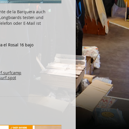
nte de la Barquera auch
 Longboards testen und
elefon oder E-Mail ist
ya el Rosal 16 bajo
f.surfcamp
urf.spot