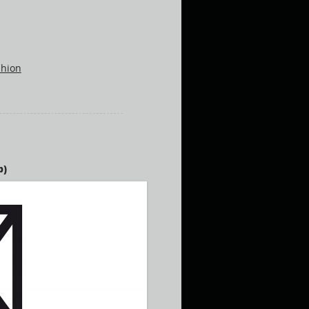
shion
p)