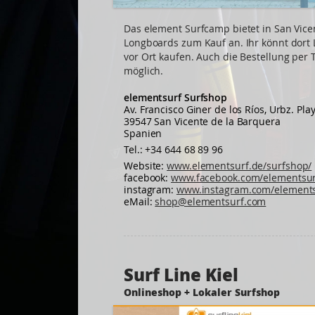
Das element Surfcamp bietet in San Vice
Longboards zum Kauf an. Ihr könnt dort
vor Ort kaufen. Auch die Bestellung per T
möglich.
elementsurf Surfshop
Av. Francisco Giner de los Ríos, Urbz. Pla
39547 San Vicente de la Barquera
Spanien
Tel.: +34 644 68 89 96
Website:
www.elementsurf.de/surfshop/
facebook:
www.facebook.com/elementsur
instagram:
www.instagram.com/elements
eMail:
shop@elementsurf.com
Surf Line Kiel
Onlineshop + Lokaler Surfshop