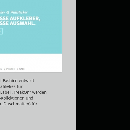
 Fashion entwirft
fikvlies für
Label „FreakOn“ werden
-Kollektionen und
er, Duschmatten) für