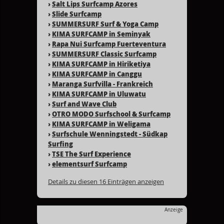
›
Salt Lips Surfcamp Azores
›
Slide Surfcamp
›
SUMMERSURF Surf & Yoga Camp
›
KIMA SURFCAMP in Seminyak
›
Rapa Nui Surfcamp Fuerteventura
›
SUMMERSURF Classic Surfcamp
›
KIMA SURFCAMP in Hiriketiya
›
KIMA SURFCAMP in Canggu
›
Maranga Surfvilla - Frankreich
›
KIMA SURFCAMP in Uluwatu
›
Surf and Wave Club
›
OTRO MODO Surfschool & Surfcamp
›
KIMA SURFCAMP in Weligama
›
Surfschule Wenningstedt - Südkap
Surfing
›
TSE The Surf Experience
›
elementsurf Surfcamp
Details zu diesen 16 Einträgen anzeigen
Anzeige