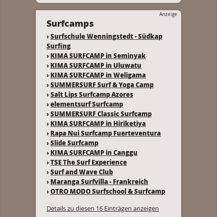
Anzeige
Surfcamps
›
Surfschule Wenningstedt - Südkap
Surfing
›
KIMA SURFCAMP in Seminyak
›
KIMA SURFCAMP in Uluwatu
›
KIMA SURFCAMP in Weligama
›
SUMMERSURF Surf & Yoga Camp
›
Salt Lips Surfcamp Azores
›
elementsurf Surfcamp
›
SUMMERSURF Classic Surfcamp
›
KIMA SURFCAMP in Hiriketiya
›
Rapa Nui Surfcamp Fuerteventura
›
Slide Surfcamp
›
KIMA SURFCAMP in Canggu
›
TSE The Surf Experience
›
Surf and Wave Club
›
Maranga Surfvilla - Frankreich
›
OTRO MODO Surfschool & Surfcamp
Details zu diesen 16 Einträgen anzeigen