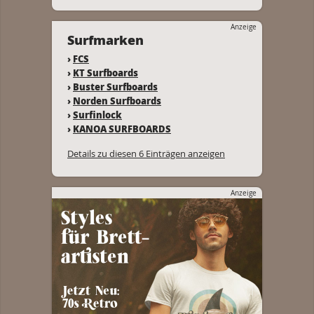
Anzeige
Surfmarken
›
FCS
›
KT Surfboards
›
Buster Surfboards
›
Norden Surfboards
›
Surfinlock
›
KANOA SURFBOARDS
Details zu diesen 6 Einträgen anzeigen
Anzeige