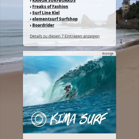
›
KANOA SURFBOARDS
›
Freaks of Fashion
›
Surf Line Kiel
›
elementsurf Surfshop
›
Boardrider
Details zu diesen 7 Einträgen anzeigen
Anzeige