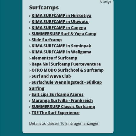
Anzeige
Surfcamps
›
KIMA SURFCAMP in Hiriketiya
›
KIMA SURFCAMP in Uluwatu
›
KIMA SURFCAMP in Canggu
›
SUMMERSURF Surf & Yoga Camp
›
Slide Surfcamp
›
KIMA SURFCAMP in Seminyak
›
KIMA SURFCAMP in Weligama
›
elementsurf Surfcamp
›
Rapa Nui Surfcamp Fuerteventura
›
OTRO MODO Surfschool & Surfcamp
›
Surf and Wave Club
›
Surfschule Wenningstedt - Südkap
Surfing
›
Salt Lips Surfcamp Azores
›
Maranga Surfvilla - Frankreich
›
SUMMERSURF Classic Surfcamp
›
TSE The Surf Experience
Details zu diesen 16 Einträgen anzeigen