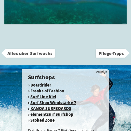
Alles über Surfwachs
Pflege-Tipps
Anzeige
Surfshops
›
Boardrider
›
Freaks of Fashion
›
Surf Line Kiel
›
Surf Shop Windstärke 7
›
KANOA SURFBOARDS
›
elementsurf Surfshop
›
Stoked Zone
Details zu diesen 7 Einträgen anzeigen