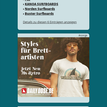
›
KANOA SURFBOARDS
›
Norden Surfboards
›
Buster Surfboards
Details zu diesen 6 Einträgen anzeigen
Anzeige