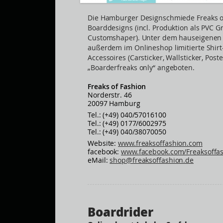
Die Hamburger Designschmiede Freaks of
Boarddesigns (incl. Produktion als PVC Gra
Customshaper). Unter dem hauseigenen 
außerdem im Onlineshop limitierte Shirt
Accessoires (Carsticker, Wallsticker, Post
„Boarderfreaks only“ angeboten.
Freaks of Fashion
Norderstr. 46
20097 Hamburg
Tel.: (+49) 040/57016100
Tel.: (+49) 0177/6002975
Tel.: (+49) 040/38070050
Website:
www.freaksoffashion.com
facebook:
www.facebook.com/Freaksoffa
eMail:
shop@freaksoffashion.de
Boardrider