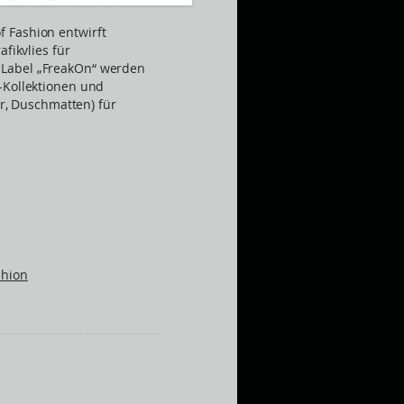
 Fashion entwirft
fikvlies für
Label „FreakOn“ werden
-Kollektionen und
er, Duschmatten) für
shion