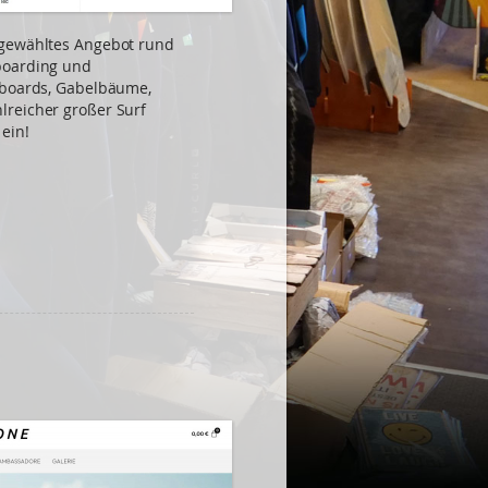
sgewähltes Angebot rund
boarding und
fboards, Gabelbäume,
lreicher großer Surf
ein!