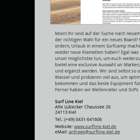
Moin! Ihr seid auf der Suche nach neuem 
der richtigen Wahl für ein neues Board?
ordern, Urlaub in einem Surfcamp mach
wieder neue Klamotten haben? Egal was 
unser möglichstes tun, um euch weiterz
bietet eine exclusive Auswahl an Marken
und ergänzt werden. Wir sind selbst so o
Wasser und probieren viel aus, um opti
bekommen und das beste Equipment für 
Ferner haben wir Wellenreiter und SUPs 
Surf Line Kiel
Alte Lübecker Chaussee 26
24113 Kiel
Tel.: (+49) 0431-641606
Website:
www.surfline-kiel.de
eMail:
anfrage@surfline-kiel.de