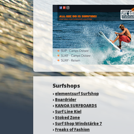
Surfshops
›
elementsurf Surfshop
›
Boardrider
›
KANOA SURFBOARDS
›
Surf Line Kiel
›
Stoked Zone
›
Surf Shop Windstärke 7
›
Freaks of Fashion