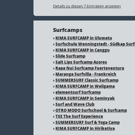
Details zu diesen 7 Einträgen anzeigen
Surfcamps
›
KIMA SURFCAMP in Uluwatu
›
Surfschule Wenningstedt - Südkap Surf
›
KIMA SURFCAMP in Canggu
›
Slide Surfcamp
›
Salt Lips Surfcamp Azores
›
Rapa Nui Surfcamp Fuerteventura
›
Maranga Surfvilla - Frankreich
›
SUMMERSURF Classic Surfcamp
›
KIMA SURFCAMP in Weligama
›
elementsurf Surfcamp
›
KIMA SURFCAMP in Seminyak
›
Surf and Wave Club
›
OTRO MODO Surfschool & Surfcamp
›
TSE The Surf Experience
›
SUMMERSURF Surf & Yoga Camp
›
KIMA SURFCAMP in Hiriketiya