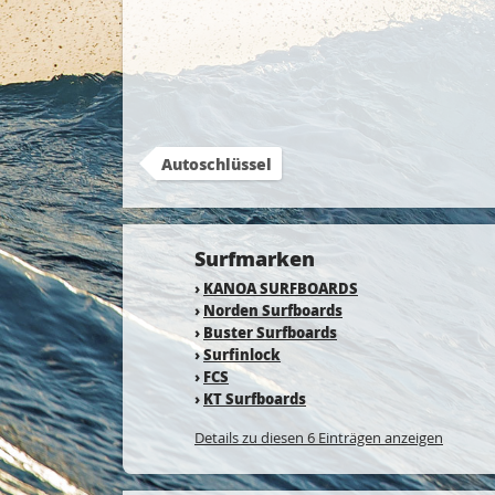
Autoschlüssel
Surfmarken
›
KANOA SURFBOARDS
›
Norden Surfboards
›
Buster Surfboards
›
Surfinlock
›
FCS
›
KT Surfboards
Details zu diesen 6 Einträgen anzeigen