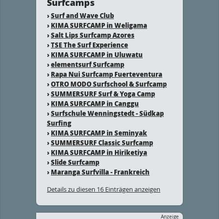
Surfcamps
›
Surf and Wave Club
›
KIMA SURFCAMP in Weligama
›
Salt Lips Surfcamp Azores
›
TSE The Surf Experience
›
KIMA SURFCAMP in Uluwatu
›
elementsurf Surfcamp
›
Rapa Nui Surfcamp Fuerteventura
›
OTRO MODO Surfschool & Surfcamp
›
SUMMERSURF Surf & Yoga Camp
›
KIMA SURFCAMP in Canggu
›
Surfschule Wenningstedt - Südkap
Surfing
›
KIMA SURFCAMP in Seminyak
›
SUMMERSURF Classic Surfcamp
›
KIMA SURFCAMP in Hiriketiya
›
Slide Surfcamp
›
Maranga Surfvilla - Frankreich
Details zu diesen 16 Einträgen anzeigen
Anzeige