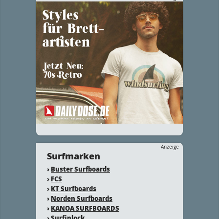
Anzeige
Surfmarken
›
Buster Surfboards
›
FCS
›
KT Surfboards
›
Norden Surfboards
›
KANOA SURFBOARDS
›
Surfinlock