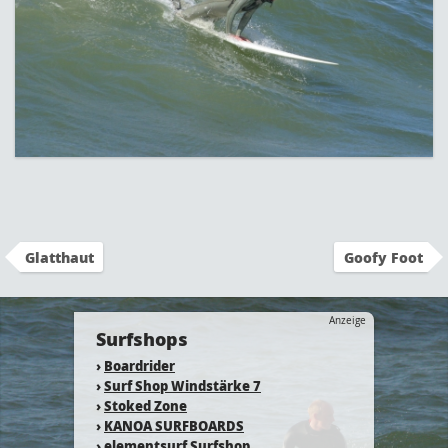
Glatthaut
Goofy Foot
Anzeige
Surfshops
›
Boardrider
›
Surf Shop Windstärke 7
›
Stoked Zone
›
KANOA SURFBOARDS
›
elementsurf Surfshop