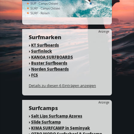
Anzeige
Surfmarken
›
KT Surfboards
›
Surfinlock
›
KANOA SURFBOARDS
›
Buster Surfboards
›
Norden Surfboards
›
FCS
Details zu diesen 6 Einträgen anzeigen
Anzeige
Surfcamps
›
Salt Lips Surfcamp Azores
›
Slide Surfcamp
›
KIMA SURFCAMP in Seminyak
›
OTRO MODO Surfschool & Surfcamp