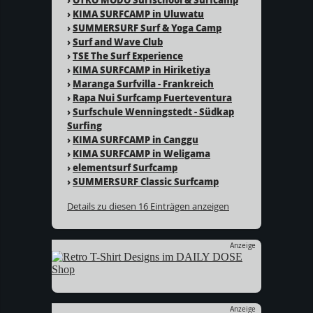
›
KIMA SURFCAMP in Uluwatu
›
SUMMERSURF Surf & Yoga Camp
›
Surf and Wave Club
›
TSE The Surf Experience
›
KIMA SURFCAMP in Hiriketiya
›
Maranga Surfvilla - Frankreich
›
Rapa Nui Surfcamp Fuerteventura
›
Surfschule Wenningstedt - Südkap
Surfing
›
KIMA SURFCAMP in Canggu
›
KIMA SURFCAMP in Weligama
›
elementsurf Surfcamp
›
SUMMERSURF Classic Surfcamp
Details zu diesen 16 Einträgen anzeigen
Anzeige
Anzeige