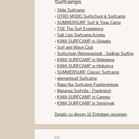
Surfcamps
›
Slide Surfcamp
›
OTRO MODO Surfschool & Surfcamp
›
SUMMERSURF Surf & Yoga Camp
›
TSE The Surf Experience
›
Salt Lips Surfcamp Azores
›
KIMA SURFCAMP in Uluwatu
›
Surf and Wave Club
›
Surfschule Wenningstedt - Südkap Surfing
›
KIMA SURFCAMP in Weligama
›
KIMA SURFCAMP in Hiriketiya
›
SUMMERSURF Classic Surfcamp
›
elementsurf Surfcamp
›
Rapa Nui Surfcamp Fuerteventura
›
Maranga Surfvilla - Frankreich
›
KIMA SURFCAMP in Canggu
›
KIMA SURFCAMP in Seminyak
Details zu diesen 16 Einträgen anzeigen