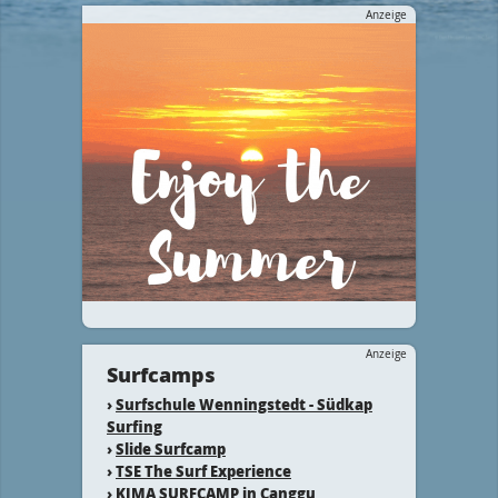
Anzeige
Anzeige
Surfcamps
›
Surfschule Wenningstedt - Südkap
Surfing
›
Slide Surfcamp
›
TSE The Surf Experience
›
KIMA SURFCAMP in Canggu