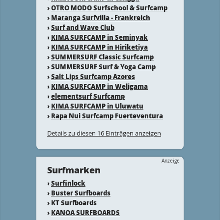
›
OTRO MODO Surfschool & Surfcamp
›
Maranga Surfvilla - Frankreich
›
Surf and Wave Club
›
KIMA SURFCAMP in Seminyak
›
KIMA SURFCAMP in Hiriketiya
›
SUMMERSURF Classic Surfcamp
›
SUMMERSURF Surf & Yoga Camp
›
Salt Lips Surfcamp Azores
›
KIMA SURFCAMP in Weligama
›
elementsurf Surfcamp
›
KIMA SURFCAMP in Uluwatu
›
Rapa Nui Surfcamp Fuerteventura
Details zu diesen 16 Einträgen anzeigen
Anzeige
Surfmarken
›
Surfinlock
›
Buster Surfboards
›
KT Surfboards
›
KANOA SURFBOARDS