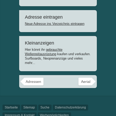
Adresse eintragen
Neue Adresse ins Verzeichnis eintragen
Kleinanzeigen
Hier könnt ihr
gebrauchte
Wellenreitausrüstung
kaufen und verkaufen.
Surfboards, Neoprenanzüge und vieles
mehr...
Adressen
Aerial
Startseite
Sitemap
Suche
Datenschutzerklärung
Impressum & Kontakt
Werbemöglichkeiten