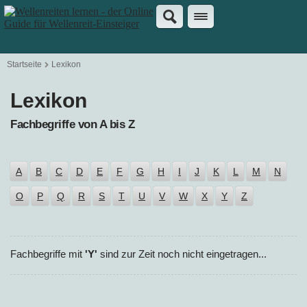
Startseite
Lexikon
Lexikon
Fachbegriffe von A bis Z
A
B
C
D
E
F
G
H
I
J
K
L
M
N
O
P
Q
R
S
T
U
V
W
X
Y
Z
Fachbegriffe mit
'Y'
sind zur Zeit noch nicht eingetragen...