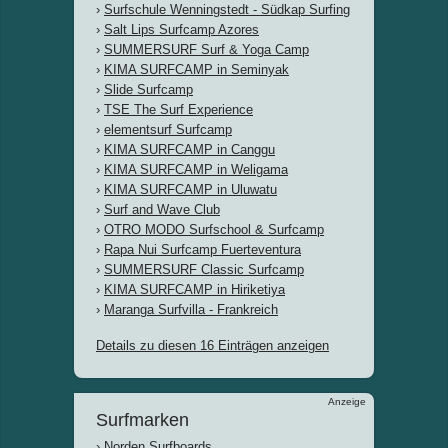
›
Surfschule Wenningstedt - Südkap Surfing
›
Salt Lips Surfcamp Azores
›
SUMMERSURF Surf & Yoga Camp
›
KIMA SURFCAMP in Seminyak
›
Slide Surfcamp
›
TSE The Surf Experience
›
elementsurf Surfcamp
›
KIMA SURFCAMP in Canggu
›
KIMA SURFCAMP in Weligama
›
KIMA SURFCAMP in Uluwatu
›
Surf and Wave Club
›
OTRO MODO Surfschool & Surfcamp
›
Rapa Nui Surfcamp Fuerteventura
›
SUMMERSURF Classic Surfcamp
›
KIMA SURFCAMP in Hiriketiya
›
Maranga Surfvilla - Frankreich
Details zu diesen 16 Einträgen anzeigen
Anzeige
Surfmarken
›
Norden Surfboards