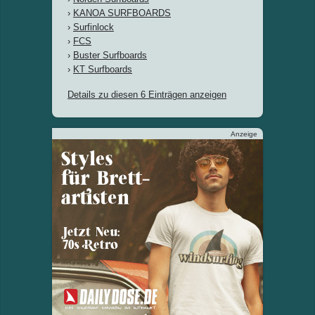
›
KANOA SURFBOARDS
›
Surfinlock
›
FCS
›
Buster Surfboards
›
KT Surfboards
Details zu diesen 6 Einträgen anzeigen
Anzeige